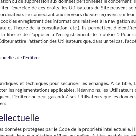
ication ou de suppression aux données personnelles le concernant. Il
ter l'exercice de ces droits, les Utilisateurs du Site peuvent se d
 ordinateurs se connectant aux serveurs du Site reçoivent sur leur
okies enregistrent des informations relatives à la navigation sur l
te et l'heure de la consultation, etc.). Ils permettent d'identifi
la liberté de s'opposer à l'enregistrement de "cookies". Pour se
teur attire l'attention des Utilisateurs que, dans un tel cas, l'accè
nnelles de l'Editeur
uridiques et techniques pour sécuriser les échanges. A ce titre,
er les réglementations applicables. Néanmoins, les Utilisateurs d
quent, L'Editeur ne peut garantir à ses Utilisateurs que les donnée
ers.
ellectuelle
nes données protégées par le Code de la propriété intellectuelle. 
uent, leur exploitation offline ou online, à titre gratuit ou 