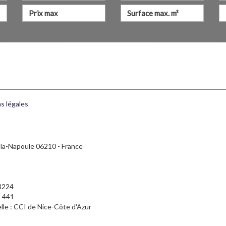
s légales
-la-Napoule 06210 - France
8224
3 441
lle : CCI de Nice-Côte d'Azur