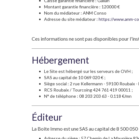
Caisse garantie financière : Galian
Montant garantie financière : 120000 €
Nom du médiateur : ANM Conso
Adresse du site médiateur :
https://www.anm-co
Ces informations ne sont pas disponibles pour l'in
Hébergement
Le Site est hébergé sur les serveurs de OVH ;
SAS au capital de 10 069 020 € ;
Siège social : 2 rue Kellermann - 59100 Roubaix - 
RCS Roubaix / Tourcoing 424 761 419 00011 ;
N° de téléphone : 08 203 203 63 - 0.118 €/mn
Éditeur
La Boite Immo est une SAS au capital de 8 500 05
Adresse du siège : 57 Chemin de La Maunière 83