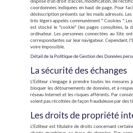
dispose d'un droit d'accès, modification, de rectif
coordonnées indiquées en haut de page. Pour facili
désinscription présents sur les mails adressés. Les
très légers appelés communément " Cookies ". Les co
est stocké le "cookie" (les pages consultées, la da
ordinateur. Les personnes connectées au Site ont 
correspondantes sur leur navigateur. Cependant, l'Edi
voire impossible.
Détail de la Politique de Gestion des Données perso
La sécurité des échanges
L'Editeur s'engage à prendre toutes les mesures j
bloquer les détournements de données, et à respect
réseau Internet et les risques afférents. Par consé
soient pas récoltées de façon frauduleuse par des ti
Les droits de propriété int
L'Editeur est titulaire de droits concernant certai
charte graphique, sa base de données. Par conséq