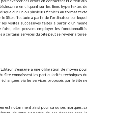
 peut exercer ces droits en contactant l'Editeur aux
ésinscrire en cliquant sur les liens hypertextes de
 disque dur un ou plusieurs fichiers au format texte
e Site effectuée à partir de l'ordinateur sur lequel
er les visites successives faites à partir d'un même
 faire, elles peuvent employer les fonctionnalités
s à certains services du Site peut se révéler altérée,
 L'Editeur s'engage à une obligation de moyen pour
u Site connaissent les particularités techniques du
s échangées via les services proposés par le Site ne
Il en est notamment ainsi pour sa ou ses marques, sa
onéreux, de tout ou partie de ces données sans le