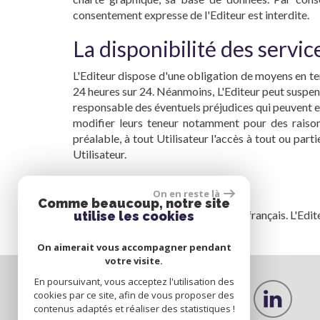
consentement expresse de l'Editeur est interdite.
La disponibilité des servic
L'Editeur dispose d'une obligation de moyens en ter
24 heures sur 24. Néanmoins, L'Editeur peut suspen
responsable des éventuels préjudices qui peuvent en
modifier leurs teneur notamment pour des raisons 
préalable, à tout Utilisateur l'accès à tout ou par
Utilisateur.
Droit applicable
On en reste là
Comme beaucoup, notre site
Le présent texte est soumis au droit français. L'Ed
utilise les cookies
On aimerait vous accompagner pendant
votre visite.
En poursuivant, vous acceptez l'utilisation des
cookies par ce site, afin de vous proposer des
Nous suivre sur
contenus adaptés et réaliser des statistiques !