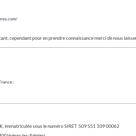
nso.com/
stant, cependant pour en prendre connaissance merci de nous laiss
France ;
0 €, immatriculée sous le numéro SIRET 509 551 339 00062
400 Hyères-les-Palmiers