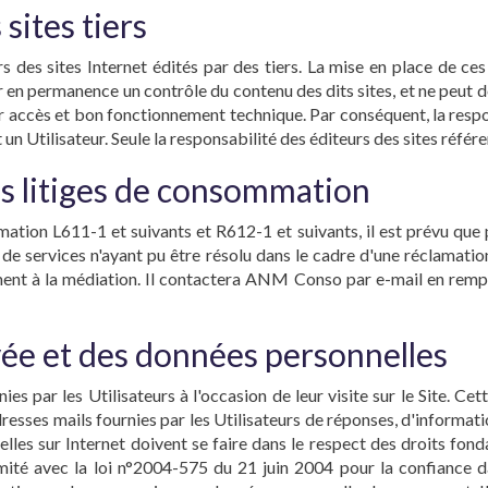
sites tiers
 des sites Internet édités par des tiers. La mise en place de ces 
r en permanence un contrôle du contenu des dits sites, et ne peut donc
leur accès et bon fonctionnement technique. Par conséquent, la resp
et un Utilisateur. Seule la responsabilité des éditeurs des sites réfé
es litiges de consommation
ion L611-1 et suivants et R612-1 et suivants, il est prévu que po
n de services n'ayant pu être résolu dans le cadre d'une réclamati
ent à la médiation. Il contactera ANM Conso par e-mail en remplis
ivée et des données personnelles
ies par les Utilisateurs à l'occasion de leur visite sur le Site. Ce
s adresses mails fournies par les Utilisateurs de réponses, d'inform
elles sur Internet doivent se faire dans le respect des droits fo
mité avec la loi n°2004-575 du 21 juin 2004 pour la confiance da