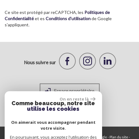
Ce site est protégé par reCAPTCHA, les
Politiques de
Confidentialité
et es
Conditions d'utilisation
de Google
s'appliquent.
Nous suivre sur
Espace propriétaire
On en reste là
Comme beaucoup, notre site
utilise les cookies
On aimerait vous accompagner pendant
votre visite.
En poursuivant, vous acceptez l'utilisation des
© 2026 | Tous droits réservés | Traduction powered by Google -
Plan du site
-