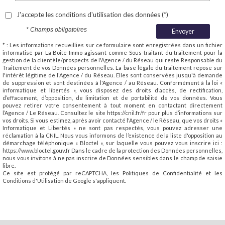
J'accepte les conditions d'utilisation des données (*)
* Champs obligatoires
Envoyer
* : Les informations recueillies sur ce formulaire sont enregistrées dans un fichier
informatisé par La Boite Immo agissant comme Sous-traitant du traitement pour la
gestion de la clientèle/prospects de l'Agence / du Réseau qui reste Responsable du
Traitement de vos Données personnelles. La base légale du traitement repose sur
l'intérêt légitime de l'Agence / du Réseau. Elles sont conservées jusqu'à demande
de suppression et sont destinées à l'Agence / au Réseau. Conformément à la loi «
informatique et libertés », vous disposez des droits d’accès, de rectification,
d’effacement, d’opposition, de limitation et de portabilité de vos données. Vous
pouvez retirer votre consentement à tout moment en contactant directement
l’Agence / Le Réseau. Consultez le site https://cnil.fr/fr pour plus d’informations sur
vos droits. Si vous estimez, après avoir contacté l'Agence / le Réseau, que vos droits «
Informatique et Libertés » ne sont pas respectés, vous pouvez adresser une
réclamation à la CNIL. Nous vous informons de l’existence de la liste d'opposition au
démarchage téléphonique « Bloctel », sur laquelle vous pouvez vous inscrire ici :
https://www.bloctel.gouv.fr Dans le cadre de la protection des Données personnelles,
nous vous invitons à ne pas inscrire de Données sensibles dans le champ de saisie
libre.
Ce site est protégé par reCAPTCHA, les
Politiques de Confidentialité
et les
Conditions d'Utilisation
de Google s'appliquent.