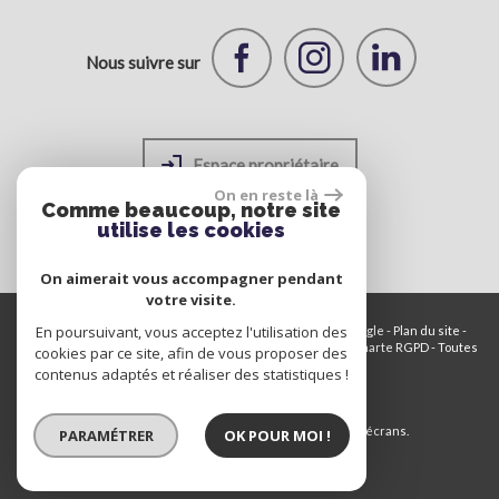
Nous suivre sur
Espace propriétaire
On en reste là
Comme beaucoup, notre site
utilise les cookies
On aimerait vous accompagner pendant
votre visite.
En poursuivant, vous acceptez l'utilisation des
© 2026 | Tous droits réservés | Traduction powered by Google -
Plan du site
-
Mentions légales
-
Nos honoraires
-
Partenaires
-
Admin
-
Charte RGPD
-
Toutes
cookies par ce site, afin de vous proposer des
nos annonces
contenus adaptés et réaliser des statistiques !
Site internet compatible multi-supports,
un seul site adaptable à tous les types d'écrans.
PARAMÉTRER
OK POUR MOI !